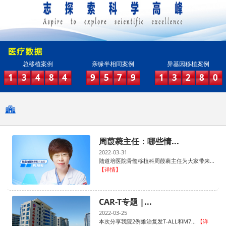
总移植案例
亲缘半相同案例
异基因移植案例
1
3
4
8
4
9
5
7
9
1
3
2
8
0
周葭蕤主任：哪些情...
2022-03-31
陆道培医院骨髓移植科周葭蕤主任为大家带来...
【详情】
CAR-T专题 |...
2022-03-25
本次分享我院2例难治复发T-ALL和M7...
【详