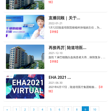
情】
直播回顾 | 关于...
2022-01-21
1月12日陆道培医院移植科孙瑞娟主任，为...
【详情】
再接再厉│陆道培医...
2021-12-10
急性Ｔ淋巴细胞白血病患者大伟，病情复杂，...
【详情】
EHA 2021 ...
2021-06-30
2021年6月17日，陆道培医疗集团检验...
【详
情】
«
1
2
3
4
5
6
7
8
9
10