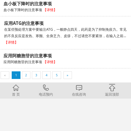
血小板下降时的注意事项
血小板下降时的注意事项
【详情】
应用ATG的注意事项
在某些预处理方案中要输注ATG，一般静点四天，此药是为了抑制免疫力。常见
的不良反应是发热、寒颤、全身乏力、皮疹，不过请您不要紧张，在输入之前...
【详情】
应用阿糖胞苷的注意事项
应用阿糖胞苷的注意事项
【详情】
«
1
2
3
4
5
»
首 页
电话预约
在线咨询
返回顶部
招聘信息
医院地址
招聘信息
北京（亦庄院区）：北京亦庄经济技术开发区同济南路22号
北京（顺义院区）：北京顺义区高丽营镇顺于路120号