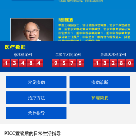
总移植案例
亲缘半相同案例
异基因移植案例
1
3
4
8
4
9
5
7
9
1
3
2
8
0
常见疾病
疾病诊断
治疗方法
护理康复
营养指导
PICC置管后的日常生活指导