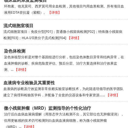
环孢素、他克莫司、西罗莫司用全血检测，其他项目均用血浆检测。所有项目血
液用EDTA管抗凝（紫帽）。
【详情】
流式细胞室项目
流式细胞室项目：免疫分型[F01]；普通微小残留病检测[F02]；特殊微小残留病
检测[F03]；HLA-I/II类分子流式检测[F04]
【详情】
染色体检测
染色体核型分析是对整个基因组进行分析，包括染色体数目异常和结构异常，在
血液肿瘤的诊断、疾病危险度评估、预后分层、治疗方案选择和治疗效果监
测、...
【详情】
血液病专业检验及其重要性
血液病的诊断及疗效监测非常依赖实验室诊断技术，为此陆道培领导的医学团队
建立了病理和检验医学科，并配备了全套的仪器设备和专家资源……
【详情】
微小残留肿瘤（MRD）监测指导的个性化治疗
治疗后白血病血液病缓解（用形态学方法检测不出，其它部位也无肿瘤浸润），
但用更敏感的技术仍可检测到白血病血液病细胞，称为微小残留肿瘤
（MRD）...
【详情】