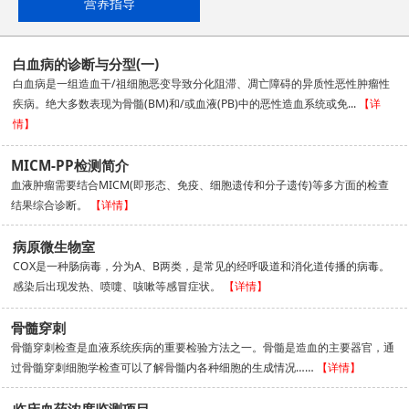
营养指导
白血病的诊断与分型(一)
白血病是一组造血干/祖细胞恶变导致分化阻滞、凋亡障碍的异质性恶性肿瘤性
疾病。绝大多数表现为骨髓(BM)和/或血液(PB)中的恶性造血系统或免...
【详
情】
MICM-PP检测简介
血液肿瘤需要结合MICM(即形态、免疫、细胞遗传和分子遗传)等多方面的检查
结果综合诊断。
【详情】
病原微生物室
COX是一种肠病毒，分为A、B两类，是常见的经呼吸道和消化道传播的病毒。
感染后出现发热、喷嚏、咳嗽等感冒症状。
【详情】
骨髓穿刺
骨髓穿刺检查是血液系统疾病的重要检验方法之一。骨髓是造血的主要器官，通
过骨髓穿刺细胞学检查可以了解骨髓内各种细胞的生成情况……
【详情】
临床血药浓度监测项目