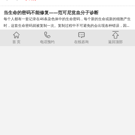
当生命的密码不能修复——范可尼贫血分子诊断
每个人都有一套记录在46条染色体中的生命密码，每个新的生命或新的细胞产生
时，这套生命密码就被复制一次。复制过程中不可避免的会出现各种错误，因...
【详情】
首 页
电话预约
在线咨询
返回顶部
«
1
2
3
»
招聘信息
医院地址
招聘信息
北京（亦庄院区）：北京亦庄经济技术开发区同济南路22号
北京（顺义院区）：北京顺义区高丽营镇顺于路120号
河北（燕郊院区）：河北燕郊高新区思菩兰路35号
上海院区：上海市闵行区临港浦江科技城绿洲环路790号2幢
本网站内容，未经授权禁止转载