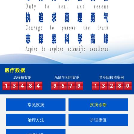
总移植案例
亲缘半相同案例
异基因移植案例
1
3
4
8
4
9
5
7
9
1
3
2
8
0
常见疾病
疾病诊断
治疗方法
护理康复