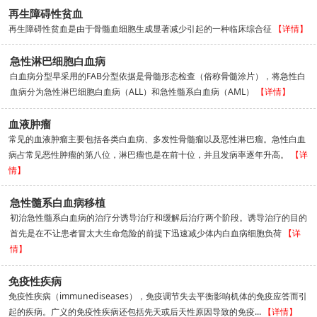
再生障碍性贫血
再生障碍性贫血是由于骨髓血细胞生成显著减少引起的一种临床综合征
【详情】
急性淋巴细胞白血病
白血病分型早采用的FAB分型依据是骨髓形态检查（俗称骨髓涂片），将急性白
血病分为急性淋巴细胞白血病（ALL）和急性髓系白血病（AML）
【详情】
血液肿瘤
常见的血液肿瘤主要包括各类白血病、多发性骨髓瘤以及恶性淋巴瘤。急性白血
病占常见恶性肿瘤的第八位，淋巴瘤也是在前十位，并且发病率逐年升高。
【详
情】
急性髓系白血病移植
初治急性髓系白血病的治疗分诱导治疗和缓解后治疗两个阶段。诱导治疗的目的
首先是在不让患者冒太大生命危险的前提下迅速减少体内白血病细胞负荷
【详
情】
免疫性疾病
免疫性疾病（immunediseases），免疫调节失去平衡影响机体的免疫应答而引
起的疾病。广义的免疫性疾病还包括先天或后天性原因导致的免疫...
【详情】