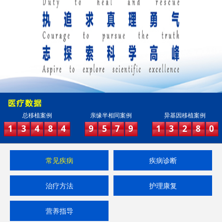
总移植案例
亲缘半相同案例
异基因移植案例
1
3
4
8
4
9
5
7
9
1
3
2
8
0
常见疾病
疾病诊断
治疗方法
护理康复
营养指导