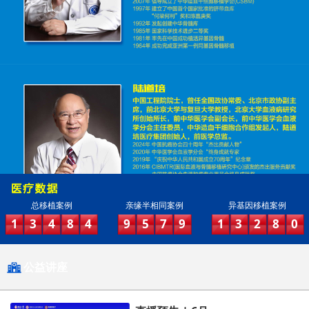
总移植案例
亲缘半相同案例
异基因移植案例
1
3
4
8
4
9
5
7
9
1
3
2
8
0
公益讲座