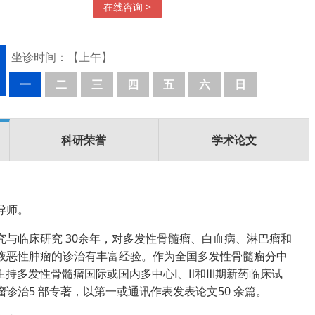
在线咨询 >
坐诊时间：【上午】
一
二
三
四
五
六
日
科研荣誉
学术论文
导师。
究与临床研究 30余年，对多发性骨髓瘤、白血病、淋巴瘤和
液恶性肿瘤的诊治有丰富经验。作为全国多发性骨髓瘤分中
主持多发性骨髓瘤国际或国内多中心Ⅰ、Ⅱ和Ⅲ期新药临床试
诊治5 部专著，以第一或通讯作表发表论文50 余篇。