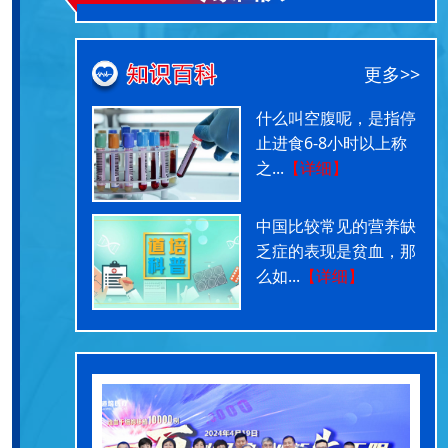
更多>>
什么叫空腹呢，是指停
止进食6-8小时以上称
之...
【详细】
中国比较常见的营养缺
乏症的表现是贫血，那
么如...
【详细】