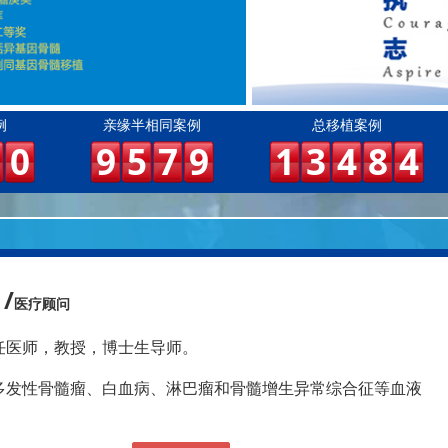
例
亲缘半相同案例
总移植案例
0
9
5
7
9
1
3
4
8
4
/
医疗顾问
任医师，教授，博士生导师。
多发性骨髓瘤、白血病、淋巴瘤和骨髓增生异常综合征等血液