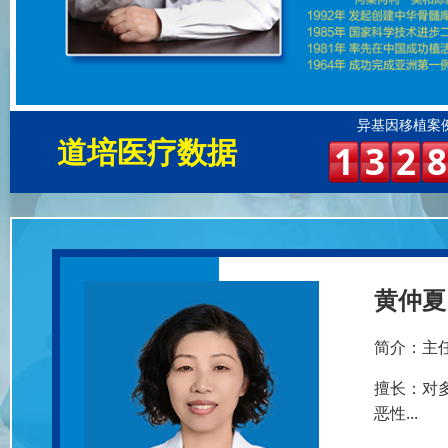
异基因移植案
道培医疗数据
1
3
2
8
黄仲夏 
简介：
主
擅长：
对
恶性...