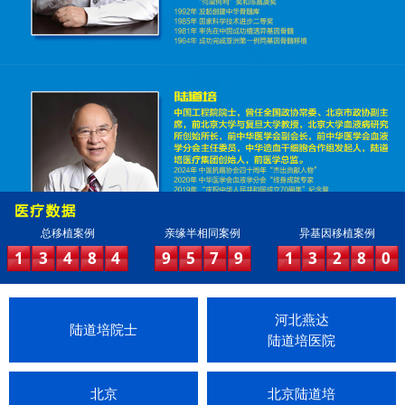
总移植案例
亲缘半相同案例
异基因移植案例
1
3
4
8
4
9
5
7
9
1
3
2
8
0
河北燕达
陆道培院士
陆道培医院
北京
北京陆道培