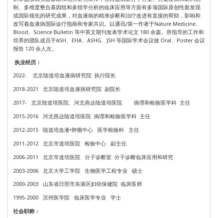
制、多维度整合基因组和多组学分析的临床应用等方面有多项国际原创性新发现
或国际领先的研究成果，对血液病的精准诊断和治疗改进有直接的帮助，影响和
改写着血液病国际诊疗指南和专家共识。以通讯/第一作者于Nature Medicine、
Blood、Science Bulletin 等中英文期刊发表学术论文 180 余篇。所指导的工作和
培养的团队成员于ASH、EHA、ASHG、JSH 等国际学术会议做 Oral、Poster 会议
报告 120 余人次。
执业经历：
2022- 北京陆道培血液病研究院 执行院长
2018-2021 北京陆道培血液病研究院 副院长
2017- 北京陆道培医院、河北燕达陆道培医院 病理和检验医学科 主任
2015-2016 河北燕达陆道培医院 病理和检验医学科 主任
2012-2015 陆道培血液•肿瘤中心 医学检验科 主任
2011-2012 北京市道培医院 检验中心 副主任
2006-2011 北京市道培医院 分子诊断室 分子诊断临床应用和研究
2003-2006 北京大学工学院 生物医学工程专业 硕士
2000-2003 山东省日照市东港区妇幼保健院 临床医师
1995-2000 滨州医学院 临床医学专业 学士
社会职称：