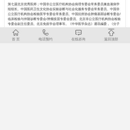
第七届北京优秀医师；中国非公立医疗机构协会病理专委会常务委员兼血液病学
组组长、中国医药卫生文化协会实验诊断与社会化服务专委会常务委员、中国非
公立医疗机构协会检验医学专委会常务委员、中国抗癌协会肿瘤基因诊断专委会/
临床检验与伴随诊断专委会/肿瘤疫苗专委会委员、北京非公立医疗机构协会检验
专委会副主任委员、北京免疫学会理事等。《中华医学杂志》通讯编委，《分子
诊断与治疗杂志》、《白血病•淋巴瘤》和International Journal of Medical
Reviews杂志编委。
首 页
电话预约
在线咨询
返回顶部
招聘信息
医院地址
招聘信息
北京（亦庄院区）：北京亦庄经济技术开发区同济南路22号
北京（顺义院区）：北京顺义区高丽营镇顺于路120号
河北（燕郊院区）：河北燕郊高新区思菩兰路35号
上海院区：上海市闵行区临港浦江科技城绿洲环路790号2幢
本网站内容，未经授权禁止转载