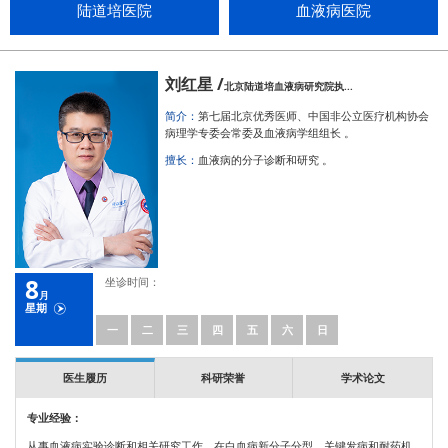
陆道培医院
血液病医院
刘红星 /
北京陆道培血液病研究院执...
简介：
第七届北京优秀医师、中国非公立医疗机构协会
病理学专委会常委及血液病学组组长 。
擅长：
血液病的分子诊断和研究 。
8
坐诊时间：
月
星期
一
二
三
四
五
六
日
医生履历
科研荣誉
学术论文
专业经验：
从事血液病实验诊断和相关研究工作，在白血病新分子分型、关键发病和耐药机