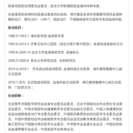
陆道培医院伦理委员会委员，延安大学附属医院血液科特聘专家。
在血液系统疾病特别是难治复发的白血病、淋巴瘤及多发性骨髓瘤等恶性血液肿
瘤的化疗、靶向治疗、CAR-T、免疫治疗、干细胞移植等方面有丰富的临床经验。
执业经历：
1988.9-1993.7 潍坊医学院 临床医学系
1993.8-2014.3 齐鲁石化中心医院（现北大医疗鲁中医院） 血液风湿免疫科主任
1999.8-2000.10 北京大学血液病研究所 进修医生
2006.9-2009.8 青岛大学研究生院 在职研究生
2014.4-2018.7 河北燕达陆道培医院 血液科副主任医师、淋巴瘤骨髓瘤中心副
主任医师
2018.7-至今 北京陆道培医院 血液科副主任医师、淋巴瘤骨髓瘤中心副主任医
师、门诊部主任；
社会职称：
北京围手术期医学研究会血液专业委员会委员，北京中西医结合学会养生专业委
员会委员，中国水电医科会健康教育专业委员会副主任委员，中国人体健康科技
促进会细胞免疫治疗专业委员会委员，中国医药教育协会转化医学专业委员会委
员，中国中西医结合学会检验医学专业委员会流式诊断专家委员会委员，中国生
物工程学会干细胞与再生医学分会委员，中华医学会血液分会会员，中国抗癌协
会血液肿瘤分会会员，中国免疫学会终身会员。