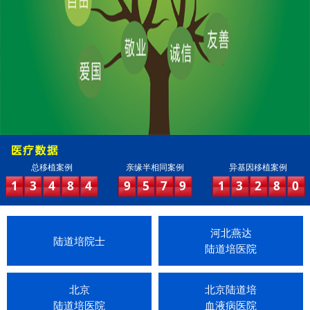
总移植案例
亲缘半相同案例
异基因移植案例
1
3
4
8
4
9
5
7
9
1
3
2
8
0
河北燕达
陆道培院士
陆道培医院
北京
北京陆道培
陆道培医院
血液病医院