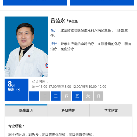
吕范永 /
科主任
简介：
北京陆道培医院血液科八病区主任，门诊部主
任。
擅长：
疑难血液病的诊断治疗、血液肿瘤的化疗、靶向
治疗、免疫治疗...
8
坐诊时间：
月
周一13:00-17:00/周三8:00-12:00/周五10:00-12:00
星期
一
二
三
四
五
六
日
医生履历
科研荣誉
学术论文
专业经验：
副主任医师，副教授，高级营养保健师，高级健康管理师。