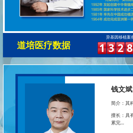
异基因移植案
道培医疗数据
1
3
2
8
钱文斌 
简介：
其
擅长：
具
累完...