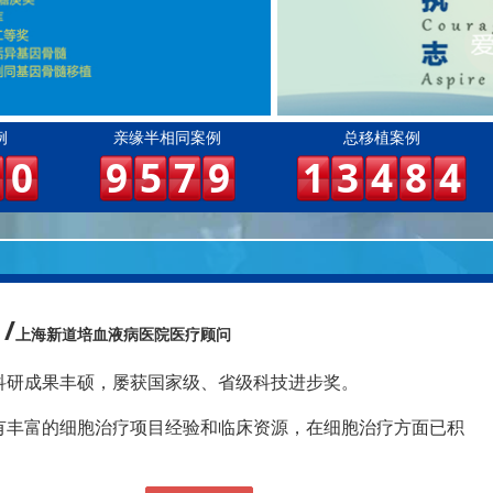
例
亲缘半相同案例
总移植案例
0
9
5
7
9
1
3
4
8
4
/
上海新道培血液病医院医疗顾问
科研成果丰硕，屡获国家级、省级科技进步奖。
有丰富的细胞治疗项目经验和临床资源，在细胞治疗方面已积