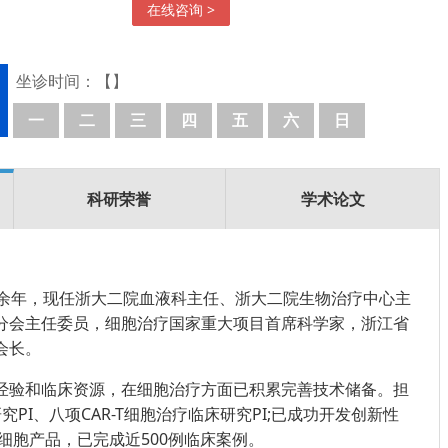
在线咨询 >
坐诊时间：【】
一
二
三
四
五
六
日
科研荣誉
学术论文
年余年，现任浙大二院血液科主任、浙大二院生物治疗中心主
分会主任委员，细胞治疗国家重大项目首席科学家
，
浙江省
会长。
经验和临床资源，在细胞治疗方面已积累完善技术储备。担
研究PI、八项CAR-T细胞治疗临床研究PI;已成功开发创新性
R-T细胞产品，已完成近500例临床案例。