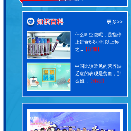
更多>>
什么叫空腹呢，是指停
止进食6-8小时以上称
之...
【详细】
中国比较常见的营养缺
乏症的表现是贫血，那
么如...
【详细】