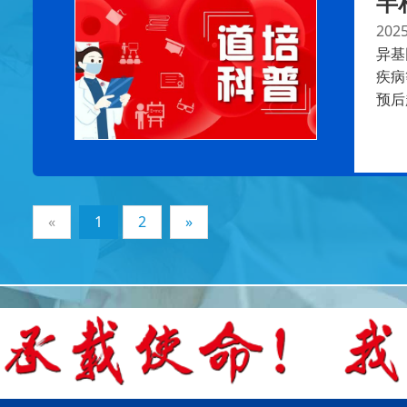
半
2025
异基
疾病
预后
«
1
2
»