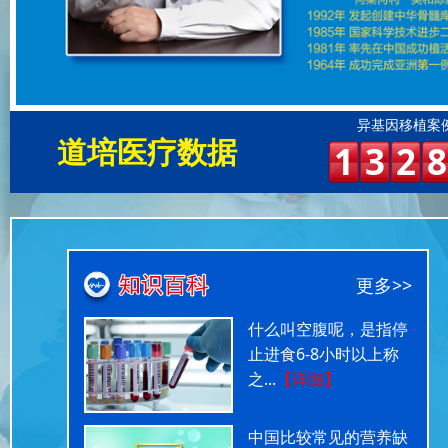
异基因移植案
道培医疗数据
1
3
2
8
更多>>
什么叫空腹呢，是指停
止进食6-8小时以上称
之...
【详细】
中国比较常见的营养缺