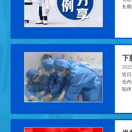
长期
下
2025
近日
仓内
陷伴