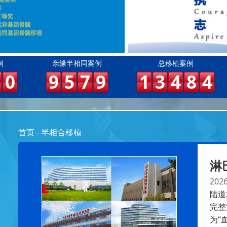
例
亲缘半相同案例
总移植案例
0
9
5
7
9
1
3
4
8
4
首页
-
半相合移植
淋
2026
陆道
完整
为“