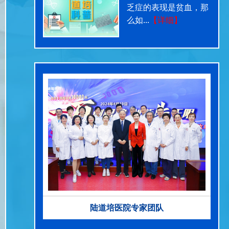
乏症的表现是贫血，那
么如...
【详细】
陆道培医院专家团队