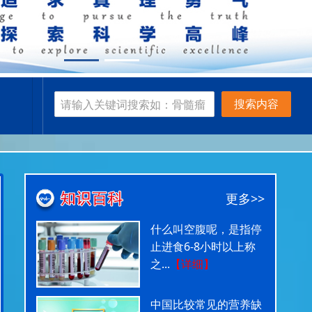
搜索内容
更多>>
什么叫空腹呢，是指停
止进食6-8小时以上称
之...
【详细】
中国比较常见的营养缺