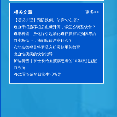
相关文章
更多>>
【漫说护理】预防跌倒、坠床“小知识”
造血干细胞移植后血糖升高，该怎么调整饮食？
道培科普｜放化疗引起消化道黏膜损害预防与治
疗、护理
血小板低下，我们应该注意什么？
布地奈德福莫特罗吸入粉雾剂用药教育
出血性疾病的饮食指导
护理科普 | 护士长给血液病患者的10条特别提醒
血液病
PICC置管后的日常生活指导