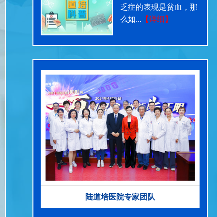
乏症的表现是贫血，那
么如...
【详细】
陆道培医院专家团队