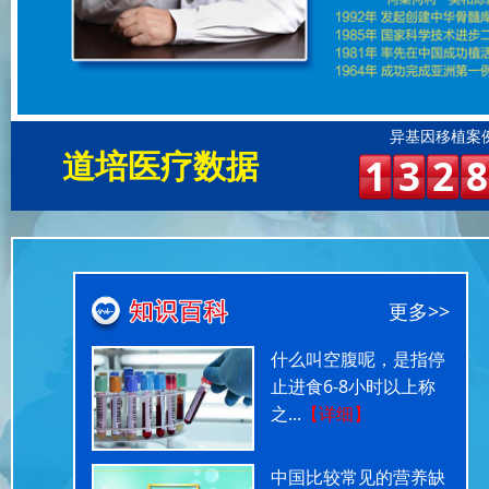
异基因移植案
道培医疗数据
1
3
2
8
更多>>
什么叫空腹呢，是指停
止进食6-8小时以上称
之...
【详细】
中国比较常见的营养缺