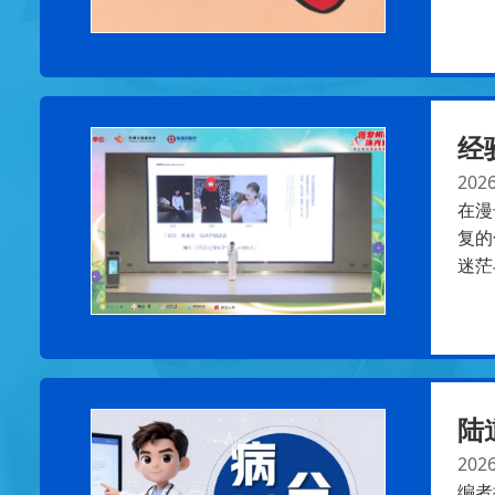
经
2026
在漫
复的
迷茫
陆
2026
编者