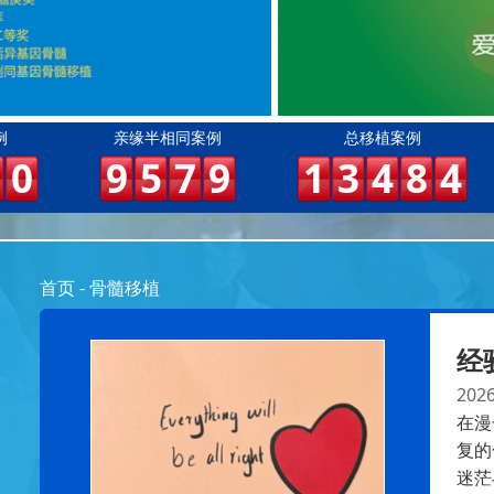
例
亲缘半相同案例
总移植案例
0
9
5
7
9
1
3
4
8
4
首页
-
骨髓移植
经
2026
在漫
复的
迷茫