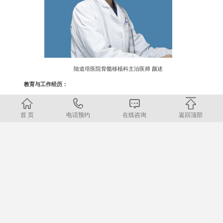
陆道培医院骨髓移植科主治医师
颜述
教育与工作经历：
本科毕业于厦门大学医学院，研究生毕业于中国医科大学血液内科。于解放军
空军总医院血液移植科完成临床实习，研究生阶段师从中国最早从事单倍型造血干
首 页
电话预约
在线咨询
返回顶部
细胞移植专家——纪树荃主任。自研究生毕业起加入道培医疗团队移植科，工作至
2016
2018
今。先后于
年，
年参加欧洲骨髓移植年会。
擅长及主攻方向：
对各类造血干细胞移植方案及移植相关并发症的治疗有较丰富的经验。
250
参与并完成异基因造血干细胞移植近
余例。