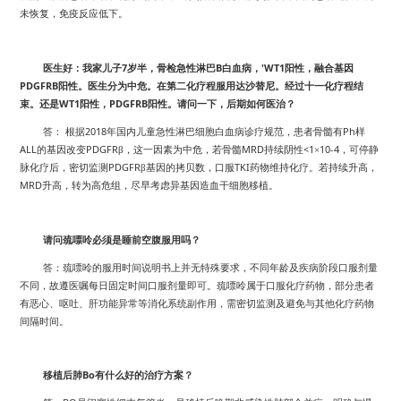
未恢复，免疫反应低下。
7
B
'WT1
医生好：我家儿子
岁半，骨检急性淋巴
白血病，
阳性，融合基因
PDGFRB
阳性。医生分为中危。在第二化疗程服用达沙替尼。经过十一化疗程结
WT1
PDGFRB
束。还是
阳性，
阳性。请问一下，后期如何医治？
2018
Ph
答：
根据
年国内儿童急性淋巴细胞白血病诊疗规范，患者骨髓有
样
ALL
PDGFR
MRD
<1
10-4
的基因改变
β，这一因素为中危，若骨髓
持续阴性
×
，可停静
PDGFR
TKI
脉化疗后，密切监测
β基因的拷贝数，口服
药物维持化疗。若持续升高，
MRD
升高，转为高危组，尽早考虑异基因造血干细胞移植。
请问巯嘌呤必须是睡前空腹服用吗？
答：巯嘌呤的服用时间说明书上并无特殊要求，不同年龄及疾病阶段口服剂量
不同，故遵医嘱每日固定时间口服剂量即可。巯嘌呤属于口服化疗药物，部分患者
有恶心、呕吐、肝功能异常等消化系统副作用，需密切监测及避免与其他化疗药物
间隔时间。
Bo
移植后肺
有什么好的治疗方案？