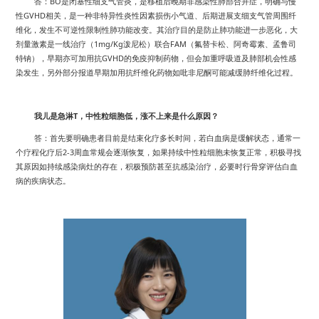
BO
答：
是闭塞性细支气管炎，是移植后晚期非感染性肺部合并症，明确与慢
GVHD
性
相关，是一种非特异性炎性因素损伤小气道、后期进展支细支气管周围纤
维化，发生不可逆性限制性肺功能改变。其治疗目的是防止肺功能进一步恶化，大
1mg/Kg
FAM
剂量激素是一线治疗（
泼尼松）联合
（氟替卡松、阿奇霉素、孟鲁司
GVHD
特钠），早期亦可加用抗
的免疫抑制药物，但会加重呼吸道及肺部机会性感
染发生，另外部分报道早期加用抗纤维化药物如吡非尼酮可能减缓肺纤维化过程。
T
我儿是急淋
，中性粒细胞低，涨不上来是什么原因？
答：首先要明确患者目前是结束化疗多长时间，若白血病是缓解状态，通常一
2-3
个疗程化疗后
周血常规会逐渐恢复，如果持续中性粒细胞未恢复正常，积极寻找
其原因如持续感染病灶的存在，积极预防甚至抗感染治疗，必要时行骨穿评估白血
病的疾病状态。