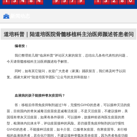
1
3
4
8
4
9
5
7
9
1
3
2
8
0
新闻动态
道培科普 | 陆道培医院骨髓移植科主治医师颜述答患者问
编者按：
我们整理前几期“临床科普”评论区大家的留言，总结出几条有代表性的问题，
今天请骨髓移植科主治医师颜述给予解答。
同时，如有其它疑问，欢迎广大患者（家属）踊跃留言，我们将及时予以回
复。感谢大家对“陆道培医学团队”公众号的支持和鼓励！
血液病的孩子能接种脊灰疫苗吗？
1
GVHD
答：移植后停用免疫抑制剂超过
年，无慢性
的患者，可以接种灭活的疫
苗，目前国内的脊灰减毒活疫苗疫是减毒活疫苗，不是灭活疫苗，不建议接种，美
国现有脊灰灭活疫苗，如果有条件获得，可以接种，故接种前咨询医生疫苗的类
型，检测体内抗体水平，评估疫苗接种的风险。若仍接受免疫抑制剂的治疗慢性
GVHD
的患者，不能接种活疫苗，如卡介苗、口服脊灰疫苗、伤寒疫苗等。未行移
植的血液病患者，若在化疗期间，不建议接种脊髓灰质炎疫苗，因为患者免疫功能