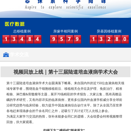
总移植案例
亲缘半相同案例
异基因移植案例
1
3
4
8
4
9
5
7
9
1
3
2
8
0
学术交流
视频回放上线 | 第十三届陆道培血液病学术大会
第十三届陆道培血液病学术大会圆满落下帷幕。来自国内外的近150位血液病相关领
域专家学者，围绕造血干细胞移植前沿、移植相关合并症及护理、免疫治疗、精准
检验、淋巴瘤&骨髓瘤等主题，展开70场精彩的学术报告，大家云集，既有高瞻远
瞩的学术研究，又有内容详实的临床病例，更有多位国内外血液学权威分享全球前
沿研究趋势与临床经验，助力提升中国血液病综合诊疗水平。除了从全国乃至世界
各地赶来现场参会的千余名同仁之外，还吸引了共计近7万人次线上参会。
为满足大家学习交流的热情，弥补未能参会同仁的遗憾，大会组委会特将视频整理
回放，供大家观看。
扫描下方二维码或“阅读原文”，